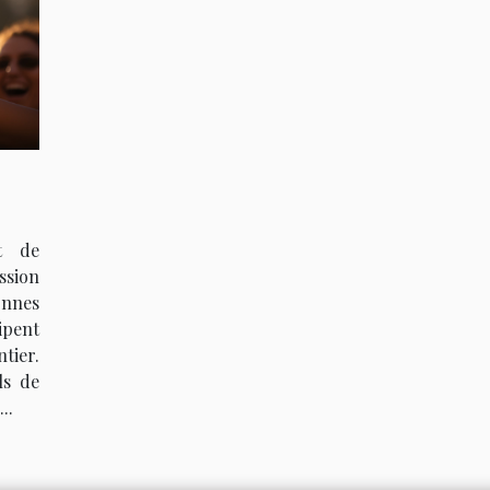
t de
sion
onnes
ipent
tier.
ls de
..