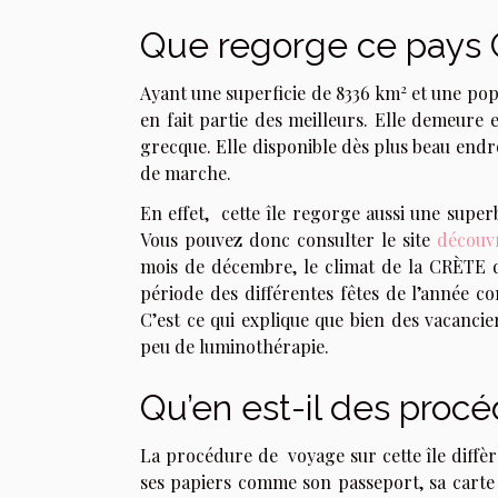
Que regorge ce pays 
2
Ayant une superficie de 8336 km
et une popu
en fait partie des meilleurs. Elle demeure e
grecque. Elle disponible dès plus beau endr
de marche.
En effet,
cette île regorge aussi une superb
Vous pouvez donc consulter le site
découvr
mois de décembre, le climat de la CRÈTE da
période des différentes fêtes de l’année co
C’est ce qui explique que bien des vacancie
peu de luminothérapie.
Qu’en est-il des procé
La procédure de
voyage sur cette île diffè
ses papiers comme son passeport, sa carte d