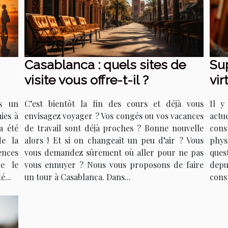
Casablanca : quels sites de
Su
visite vous offre-t-il ?
vir
sup
s un
C’est bientôt la fin des cours et déjà vous
Il y
ies à
envisagez voyager ? Vos congés ou vos vacances
actu
a été
de travail sont déjà proches ? Bonne nouvelle
cons
de la
alors ! Et si on changeait un peu d’air ? Vous
phys
nces
vous demandez sûrement où aller pour ne pas
ques
ue le
vous ennuyer ? Nous vous proposons de faire
depu
é...
un tour à Casablanca. Dans...
const