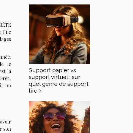
 CRÈTE
 l’île
lages
année.
le
le
Support papier vs
st la
support virtuel : sur
Grèc.
quel genre de support
rir un
lire ?
’avoir
r son