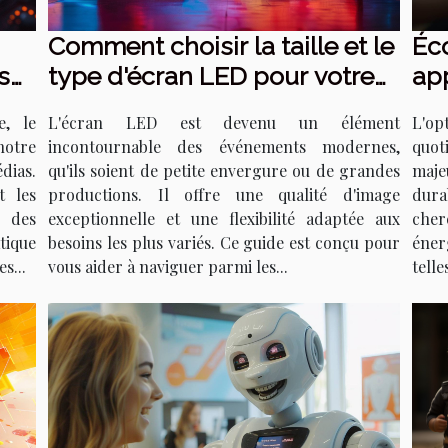
Comment choisir la taille et le
Éco
s
type d'écran LED pour votre
app
événement
rac
e, le
L'écran LED est devenu un élément
L'op
mis
notre
incontournable des événements modernes,
quot
dias.
qu'ils soient de petite envergure ou de grandes
maj
t les
productions. Il offre une qualité d'image
dura
 des
exceptionnelle et une flexibilité adaptée aux
che
tique
besoins les plus variés. Ce guide est conçu pour
éner
s...
vous aider à naviguer parmi les...
telle