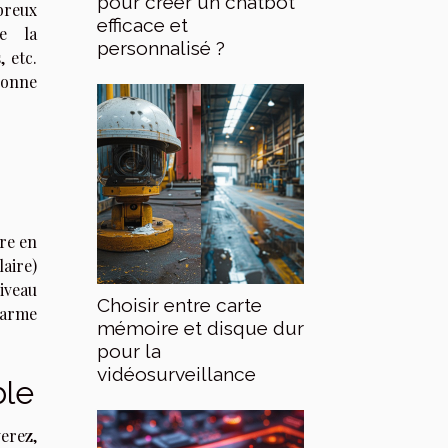
pour créer un chatbot
reux
efficace et
de la
personnalisé ?
, etc.
onne
dre en
laire)
iveau
Choisir entre carte
larme
mémoire et disque dur
pour la
vidéosurveillance
ble
erez,