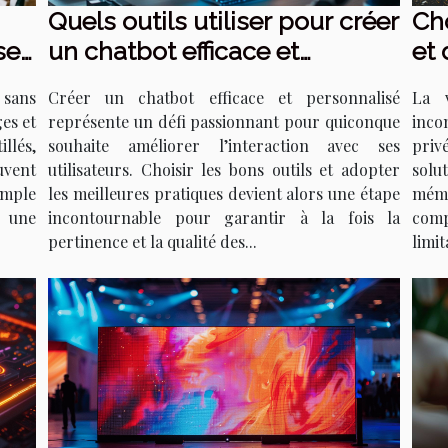
Quels outils utiliser pour créer
Cho
se,
un chatbot efficace et
et 
e ?
personnalisé ?
vi
 sans
Créer un chatbot efficace et personnalisé
La v
ges et
représente un défi passionnant pour quiconque
inco
illés,
souhaite améliorer l’interaction avec ses
priv
uvent
utilisateurs. Choisir les bons outils et adopter
solu
imple
les meilleures pratiques devient alors une étape
mém
r une
incontournable pour garantir à la fois la
comp
pertinence et la qualité des...
limit