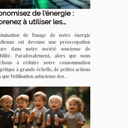
nomisez de l'énergie :
renez à utiliser les
courcis clavier pour la
timisation de l'usage de notre énergie
e en veille
idienne est devenue une préoccupation
eure dans notre société soucieuse de
bilité. Paradoxalement, alors que nous
rchons à réduire notre consommation
gétique à grande échelle, de petites actions
s que l'utilisation astucieuse des...