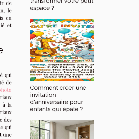
transformer votre petit
ir de
espace ?
u, le
is en
ié et
e
é qui
té de
Comment créer une
photo
invitation
riaux
d'anniversaire pour
 à la
enfants qui épate ?
ériaux
c des
e qui
et une