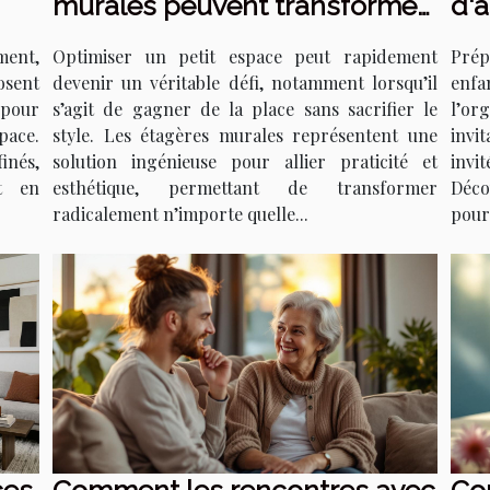
murales peuvent transformer
d'a
votre petit espace ?
qui
ment,
Optimiser un petit espace peut rapidement
Prép
osent
devenir un véritable défi, notamment lorsqu’il
enf
 pour
s’agit de gagner de la place sans sacrifier le
l’or
pace.
style. Les étagères murales représentent une
invit
inés,
solution ingénieuse pour allier praticité et
invi
t en
esthétique, permettant de transformer
Déco
radicalement n’importe quelle...
pour 