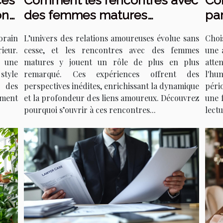
ces
Comment les rencontres avec
Co
on
des femmes matures
pa
transforment les relations
sai
orain
L’univers des relations amoureuses évolue sans
Choi
amoureuses ?
ieur.
cesse, et les rencontres avec des femmes
une 
 une
matures y jouent un rôle de plus en plus
atte
style
remarqué. Ces expériences offrent des
l'hu
n des
perspectives inédites, enrichissant la dynamique
péri
ment
et la profondeur des liens amoureux. Découvrez
une 
pourquoi s’ouvrir à ces rencontres...
lectu