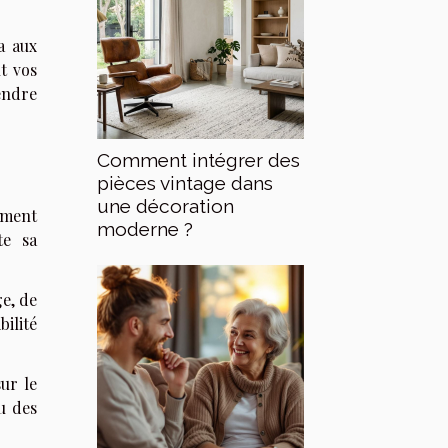
a aux
t vos
endre
Comment intégrer des
pièces vintage dans
une décoration
ement
moderne ?
te sa
ge, de
ilité
ur le
u des