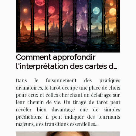
Comment approfondir
l'interprétation des cartes de
tarot pour détecter les
Dans le foisonnement des pratiques
signes de changements de
divinatoires, le tarot occupe une place de choix
vie majeurs
pour ceux et celles cherchant un éclairage sur
leur chemin de vie. Un tirage de tarot peut
révéler bien davantage que de simples
prédictions; il peut indiquer des tournants
majeurs, des transitions essentielles...