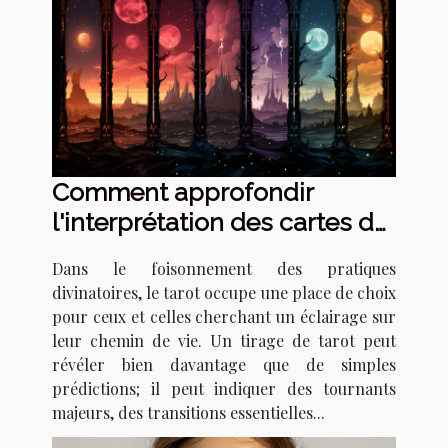
Comment approfondir
l'interprétation des cartes de
tarot pour détecter les
Dans le foisonnement des pratiques
signes de changements de
divinatoires, le tarot occupe une place de choix
vie majeurs
pour ceux et celles cherchant un éclairage sur
leur chemin de vie. Un tirage de tarot peut
révéler bien davantage que de simples
prédictions; il peut indiquer des tournants
majeurs, des transitions essentielles...