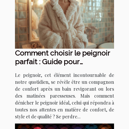
Comment choisir le peignoir
parfait : Guide pour
sélectionner le meilleur
Le peignoir, cet élément incontournable de
modèle en fonction de vos
notre quotidien, se révèle être un compagnon
besoins
de confort après un bain revigorant ou lors
des matinées paresseuses. Mais comment
dénicher le peignoir idéal, celui qui répondra à
toutes nos attentes en matière de confort, de
style et de qualité ? Se perdre...