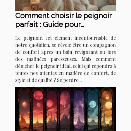
Comment choisir le peignoir
parfait : Guide pour
sélectionner le meilleur
Le peignoir, cet élément incontournable de
modèle en fonction de vos
notre quotidien, se révèle être un compagnon
besoins
de confort après un bain revigorant ou lors
des matinées paresseuses. Mais comment
dénicher le peignoir idéal, celui qui répondra à
toutes nos attentes en matière de confort, de
style et de qualité ? Se perdre...