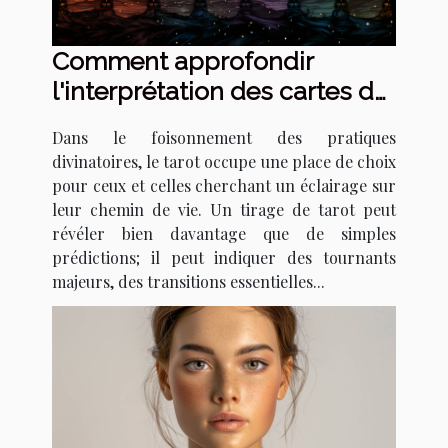
Comment approfondir
l'interprétation des cartes de
tarot pour détecter les
Dans le foisonnement des pratiques
signes de changements de
divinatoires, le tarot occupe une place de choix
vie majeurs
pour ceux et celles cherchant un éclairage sur
leur chemin de vie. Un tirage de tarot peut
révéler bien davantage que de simples
prédictions; il peut indiquer des tournants
majeurs, des transitions essentielles...