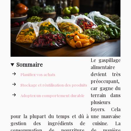
Le gaspillage
Sommaire
alimentaire
devient très
Planifiez vos achats
préoccupant,
Stockage et réutilisation des produits
car gagne du
terrain dans
Adoptez un comportement durable
plusieurs
foyers. Cela
pour la plupart du temps et dû à une mauvaise
gestion des ingrédients de cuisine. La
consommation de nourriture de manière