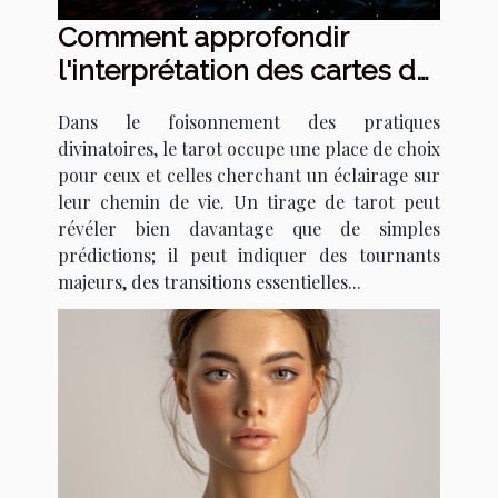
Comment approfondir
l'interprétation des cartes de
tarot pour détecter les
Dans le foisonnement des pratiques
signes de changements de
divinatoires, le tarot occupe une place de choix
vie majeurs
pour ceux et celles cherchant un éclairage sur
leur chemin de vie. Un tirage de tarot peut
révéler bien davantage que de simples
prédictions; il peut indiquer des tournants
majeurs, des transitions essentielles...