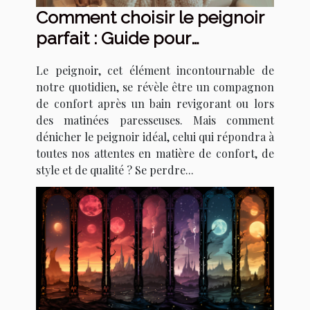
Comment choisir le peignoir
parfait : Guide pour
sélectionner le meilleur
Le peignoir, cet élément incontournable de
modèle en fonction de vos
notre quotidien, se révèle être un compagnon
besoins
de confort après un bain revigorant ou lors
des matinées paresseuses. Mais comment
dénicher le peignoir idéal, celui qui répondra à
toutes nos attentes en matière de confort, de
style et de qualité ? Se perdre...