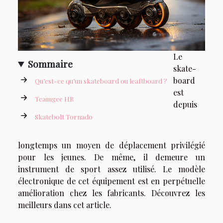
Le
Sommaire
skate-
board
Qu’est-ce qu’un skateboard ou leaftboard ?
est
Teamgee HR
depuis
Skatebolt Tornado
longtemps un moyen de déplacement privilégié
pour les jeunes. De même, il demeure un
instrument de sport assez utilisé. Le modèle
électronique de cet équipement est en perpétuelle
amélioration chez les fabricants. Découvrez les
meilleurs dans cet article.