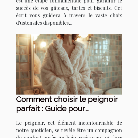
est une étape fondamentale pour garantir le
succès de vos gâteaux, tartes et biscuits. Cet
écrit vous guidera à travers le vaste choix
d'ustensiles disponibles,...
Comment choisir le peignoir
parfait : Guide pour
sélectionner le meilleur
Le peignoir, cet élément incontournable de
modèle en fonction de vos
notre quotidien, se révèle être un compagnon
besoins
de confort après un bain revigorant ou lors