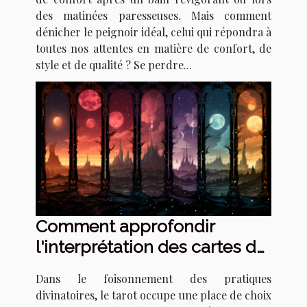
des matinées paresseuses. Mais comment
dénicher le peignoir idéal, celui qui répondra à
toutes nos attentes en matière de confort, de
style et de qualité ? Se perdre...
Comment approfondir
l'interprétation des cartes de
tarot pour détecter les
Dans le foisonnement des pratiques
signes de changements de
divinatoires, le tarot occupe une place de choix