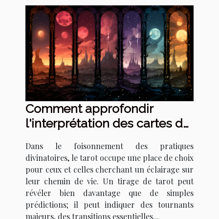
Comment approfondir
l'interprétation des cartes de
tarot pour détecter les
Dans le foisonnement des pratiques
signes de changements de
divinatoires, le tarot occupe une place de choix
vie majeurs
pour ceux et celles cherchant un éclairage sur
leur chemin de vie. Un tirage de tarot peut
révéler bien davantage que de simples
prédictions; il peut indiquer des tournants
majeurs, des transitions essentielles...