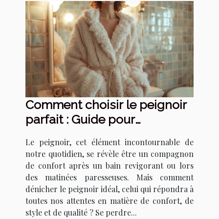
Comment choisir le peignoir
parfait : Guide pour
sélectionner le meilleur
Le peignoir, cet élément incontournable de
modèle en fonction de vos
notre quotidien, se révèle être un compagnon
besoins
de confort après un bain revigorant ou lors
des matinées paresseuses. Mais comment
dénicher le peignoir idéal, celui qui répondra à
toutes nos attentes en matière de confort, de
style et de qualité ? Se perdre...