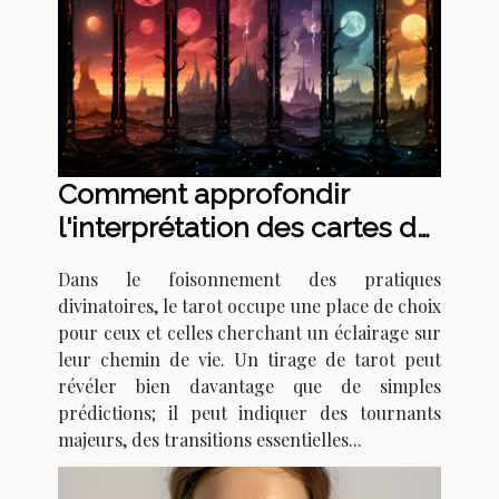
Comment approfondir
l'interprétation des cartes de
tarot pour détecter les
Dans le foisonnement des pratiques
signes de changements de
divinatoires, le tarot occupe une place de choix
vie majeurs
pour ceux et celles cherchant un éclairage sur
leur chemin de vie. Un tirage de tarot peut
révéler bien davantage que de simples
prédictions; il peut indiquer des tournants
majeurs, des transitions essentielles...