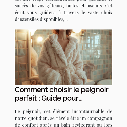
succès de vos gâteaux, tartes et biscuits. Cet
écrit vous guidera à travers le vaste choix
d'ustensiles disponibles,...
Comment choisir le peignoir
parfait : Guide pour
sélectionner le meilleur
Le peignoir, cet élément incontournable de
modèle en fonction de vos
notre quotidien, se révèle être un compagnon
besoins
de confort après un bain revigorant ou lors