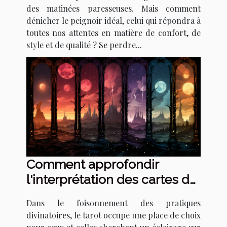
des matinées paresseuses. Mais comment
dénicher le peignoir idéal, celui qui répondra à
toutes nos attentes en matière de confort, de
style et de qualité ? Se perdre...
Comment approfondir
l'interprétation des cartes de
tarot pour détecter les
Dans le foisonnement des pratiques
signes de changements de
divinatoires, le tarot occupe une place de choix
vie majeurs