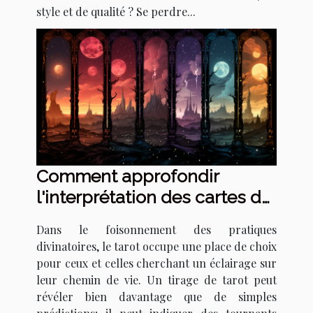
style et de qualité ? Se perdre...
Comment approfondir
l'interprétation des cartes de
tarot pour détecter les
Dans le foisonnement des pratiques
signes de changements de
divinatoires, le tarot occupe une place de choix
vie majeurs
pour ceux et celles cherchant un éclairage sur
leur chemin de vie. Un tirage de tarot peut
révéler bien davantage que de simples