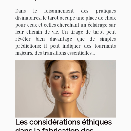
tarot pour détecter les
Dans le foisonnement des pratiques
signes de changements de
divinatoires, le tarot occupe une place de choix
vie majeurs
pour ceux et celles cherchant un éclairage sur
leur chemin de vie. Un tirage de tarot peut
révéler bien davantage que de simples
prédictions; il peut indiquer des tournants
majeurs, des transitions essentielles...
Les considérations éthiques
dans la fabrication des