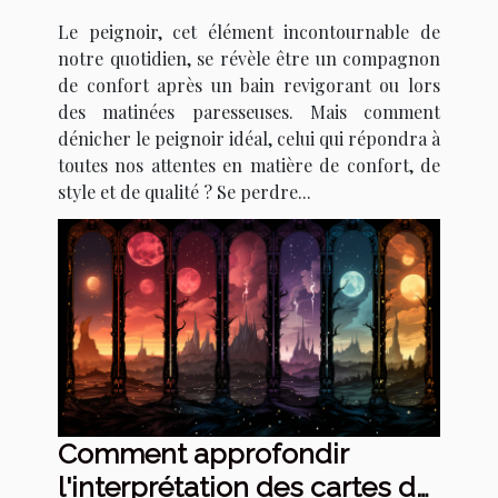
sélectionner le meilleur
Le peignoir, cet élément incontournable de
modèle en fonction de vos
notre quotidien, se révèle être un compagnon
besoins
de confort après un bain revigorant ou lors
des matinées paresseuses. Mais comment
dénicher le peignoir idéal, celui qui répondra à
toutes nos attentes en matière de confort, de
style et de qualité ? Se perdre...
Comment approfondir
l'interprétation des cartes de