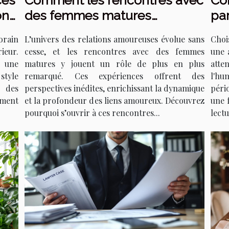
ces
Comment les rencontres avec
Co
on
des femmes matures
pa
transforment les relations
sai
orain
L’univers des relations amoureuses évolue sans
Choi
amoureuses ?
ieur.
cesse, et les rencontres avec des femmes
une 
 une
matures y jouent un rôle de plus en plus
atte
style
remarqué. Ces expériences offrent des
l'hu
n des
perspectives inédites, enrichissant la dynamique
péri
ment
et la profondeur des liens amoureux. Découvrez
une 
pourquoi s’ouvrir à ces rencontres...
lectu