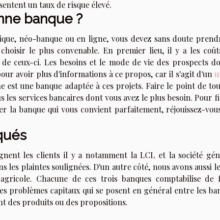
ésentent un taux de risque élevé.
nne banque ?
ssique, néo-banque ou en ligne, vous devez sans doute prend
hoisir le plus convenable. En premier lieu, il y a les coût
té de ceux-ci. Les besoins et le mode de vie des prospects do
our avoir plus d'informations à ce propos, car il s'agit d'un
u
 est une banque adaptée à ces projets. Faire le point de tou
les services bancaires dont vous avez le plus besoin. Pour fin
er la banque qui vous convient parfaitement, réjouissez-vous
squés
gnent les clients il y a notamment la LCL et la société gén
 les plaintes soulignées. D'un autre côté, nous avons aussi l
t agricole. Chacune de ces trois banques comptabilise de 
 Les problèmes capitaux qui se posent en général entre les ba
t des produits ou des propositions.