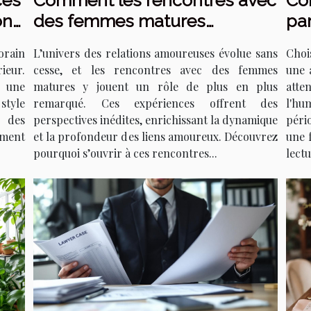
ces
Comment les rencontres avec
Co
on
des femmes matures
pa
transforment les relations
sai
orain
L’univers des relations amoureuses évolue sans
Choi
amoureuses ?
ieur.
cesse, et les rencontres avec des femmes
une 
 une
matures y jouent un rôle de plus en plus
atte
style
remarqué. Ces expériences offrent des
l'hu
n des
perspectives inédites, enrichissant la dynamique
péri
ment
et la profondeur des liens amoureux. Découvrez
une 
pourquoi s’ouvrir à ces rencontres...
lectu