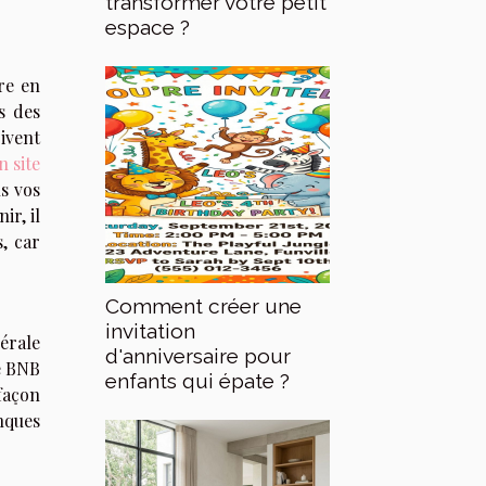
transformer votre petit
espace ?
re en
s des
ivent
n site
s vos
ir, il
, car
Comment créer une
invitation
érale
d'anniversaire pour
e BNB
enfants qui épate ?
façon
nques