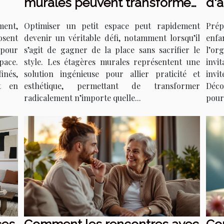
murales peuvent transformer
d'a
votre petit espace ?
qui
ment,
Optimiser un petit espace peut rapidement
Prép
osent
devenir un véritable défi, notamment lorsqu’il
enf
 pour
s’agit de gagner de la place sans sacrifier le
l’or
pace.
style. Les étagères murales représentent une
invit
inés,
solution ingénieuse pour allier praticité et
invi
t en
esthétique, permettant de transformer
Déco
radicalement n’importe quelle...
pour 